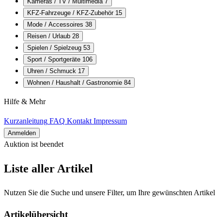
Kameras / TV / Multimedia
7
KFZ-Fahrzeuge / KFZ-Zubehör
15
Mode / Accessoires
38
Reisen / Urlaub
28
Spielen / Spielzeug
53
Sport / Sportgeräte
106
Uhren / Schmuck
17
Wohnen / Haushalt / Gastronomie
84
Hilfe & Mehr
Kurzanleitung
FAQ
Kontakt
Impressum
Anmelden
Auktion ist beendet
Alle Artikel
Liste aller Artikel
Nutzen Sie die Suche und unsere Filter, um Ihre gewünschten Artikel 
Artikelübersicht