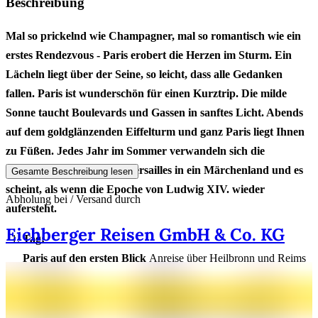
Beschreibung
Mal so prickelnd wie Champagner, mal so romantisch wie ein
erstes Rendezvous - Paris erobert die Herzen im Sturm. Ein
Lächeln liegt über der Seine, so leicht, dass alle Gedanken
fallen. Paris ist wunderschön für einen Kurztrip. Die milde
Sonne taucht Boulevards und Gassen in sanftes Licht. Abends
auf dem goldglänzenden Eiffelturm und ganz Paris liegt Ihnen
zu Füßen. Jedes Jahr im Sommer verwandeln sich die
prachtvollen Gärten von Versailles in ein Märchenland und es
Gesamte Beschreibung lesen
scheint, als wenn die Epoche von Ludwig XIV. wieder
Abholung bei / Versand durch
aufersteht.
Eichberger Reisen GmbH & Co. KG
Tag:
Paris auf den ersten Blick
Anreise über Heilbronn und Reims
nach Paris. Für einen Bummel im Viertel Montparnasse mit
seinem authentischen Flair ist es nie zu spät. Unser Tipp:
Genießen Sie den ersten, atemberaubenden Blick auf die „Ville