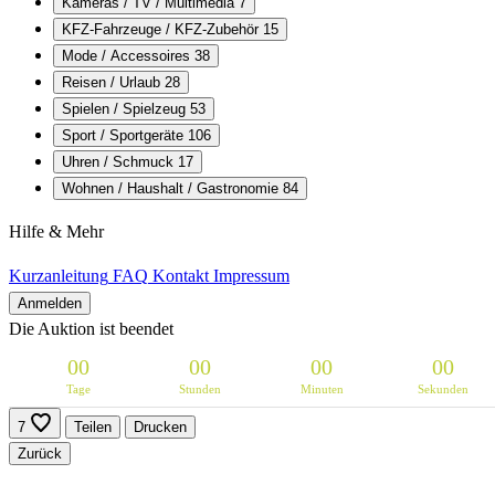
Kameras / TV / Multimedia
7
KFZ-Fahrzeuge / KFZ-Zubehör
15
Mode / Accessoires
38
Reisen / Urlaub
28
Spielen / Spielzeug
53
Sport / Sportgeräte
106
Uhren / Schmuck
17
Wohnen / Haushalt / Gastronomie
84
Hilfe & Mehr
Kurzanleitung
FAQ
Kontakt
Impressum
Anmelden
Die Auktion ist beendet
0
0
0
0
0
0
0
0
Tage
Stunden
Minuten
Sekunden
7
Teilen
Drucken
Zurück