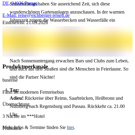
DE, 94036
Passau
Sonnenkönigs haben Sie ausreichend Zeit, sich diese
wunderschönen Gartenanlagen anzuschauen. In der warmen
E-Mail: reise@eichberger-reisen.de
Jahreszeit zeigen die Wasserbecken und Wasserfälle ein
Einlösefrist: 21.09.2026
majestätisches Spektakel. Das Schloss Versailles war bis zur
Französischen Revolution die Hauptresidenz des Königshauses.
Zu seinen lebhaftesten Zeiten bevölkerten mehrere tausend
Menschen die komplette Palastanlage. Rückfahrt nach Paris.
Nach Sonnenuntergang erwachen Bars und Clubs zum Leben,
Produktmerkmale
und auch auf den Straßen sind die Menschen in Feierlaune. So
sind die Pariser Nächte!
busreise
Tag:
Fahrt im modernen Fernreisebus
Adieu!
Rückreise über Reims, Saarbrücken, Heilbronn und
Übernachtung
Nürnberg nach Regensburg und Passau. Rückkehr ca. 21.00
Uhr.
3 Nächte im ***Hotel
Mehr Infos & Termine finden Sie
hier
.
Frühstück