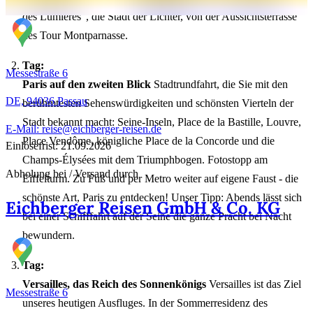
des Lumières“, die Stadt der Lichter, von der Aussichtsterrasse
des Tour Montparnasse.
Tag:
Messestraße 6
Paris auf den zweiten Blick
Stadtrundfahrt, die Sie mit den
DE, 94036
Passau
berühmtesten Sehenswürdigkeiten und schönsten Vierteln der
Stadt bekannt macht: Seine-Inseln, Place de la Bastille, Louvre,
E-Mail: reise@eichberger-reisen.de
Place Vendôme, königliche Place de la Concorde und die
Einlösefrist: 21.09.2026
Champs-Élysées mit dem Triumphbogen. Fotostopp am
Abholung bei / Versand durch
Eiffelturm. Zu Fuß und per Metro weiter auf eigene Faust - die
schönste Art, Paris zu entdecken! Unser Tipp: Abends lässt sich
Eichberger Reisen GmbH & Co. KG
bei einer Schifffahrt auf der Seine die ganze Pracht bei Nacht
bewundern.
Tag:
Versailles, das Reich des Sonnenkönigs
Versailles ist das Ziel
Messestraße 6
unseres heutigen Ausfluges. In der Sommerresidenz des