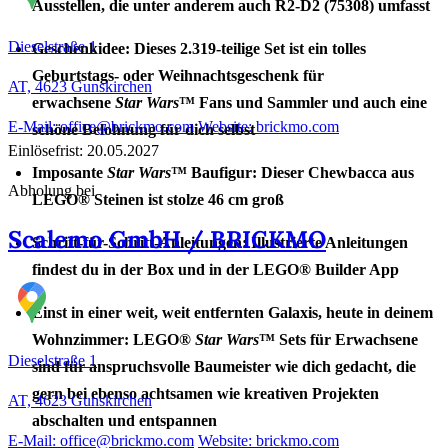
Ausstellen, die unter anderem auch R2-D2 (75308) umfasst
Dieselstraße 1
Geschenkidee: Dieses 2.319-teilige Set ist ein tolles
Geburtstags- oder Weihnachtsgeschenk für
AT, 4623
Gunskirchen
erwachsene
Star Wars
™ Fans und Sammler und auch eine
E-Mail: office@brickmo.com
Website: brickmo.com
schöne Belohnung für dich selbst
Einlösefrist: 20.05.2027
Imposante
Star Wars
™ Baufigur: Dieser Chewbacca aus
Abholung bei
LEGO® Steinen ist stolze 46 cm groß
Scalemo GmbH / BRICKMO
Schritt-für-Schritt-Anleitungen: Illustrierte Anleitungen
findest du in der Box und in der LEGO® Builder App
Einst in einer weit, weit entfernten Galaxis, heute in deinem
Wohnzimmer: LEGO®
Star Wars
™ Sets für Erwachsene
Dieselstraße 1
sind für anspruchsvolle Baumeister wie dich gedacht, die
gern bei ebenso achtsamen wie kreativen Projekten
AT, 4623
Gunskirchen
abschalten und entspannen
E-Mail: office@brickmo.com
Website: brickmo.com