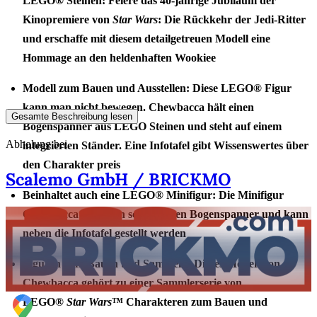
LEGO® Steinen: Feiere das 40-jährige Jubiläum der
Kinopremiere von
Star Wars
: Die Rückkehr der Jedi-Ritter
und erschaffe mit diesem detailgetreuen Modell eine
Hommage an den heldenhaften Wookiee
Modell zum Bauen und Ausstellen: Diese LEGO® Figur
kann man nicht bewegen. Chewbacca hält einen
Gesamte Beschreibung lesen
Bogenspanner aus LEGO Steinen und steht auf einem
Abholung bei
integrierten Ständer. Eine Infotafel gibt Wissenswertes über
den Charakter preis
Scalemo GmbH / BRICKMO
Beinhaltet auch eine LEGO® Minifigur: Die Minifigur
Chewbacca hat einen schießenden Bogenspanner und kann
neben die Infotafel gestellt werden
Figuren zum Bauen und Sammeln: Dieses Modell von
Chewbacca gehört zu einer Sammlerserie von
LEGO®
Star Wars
™ Charakteren zum Bauen und