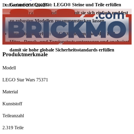
Garantierte Qualität: LEGO® Steine und Teile erfüllen
Einlösefrist: 20.05.2027
strenge Branchenstandards, damit sie sich einfach und fest
zu robusten Modellen zusammenstecken lassen
Geprüfte Sicherheit: LEGO® Elemente werden Fall-,
Hitze-, Druck- und Torsionstests unterzogen und analysiert,
damit sie hohe globale Sicherheitsstandards erfüllen
Produktmerkmale
Modell
LEGO Star Wars 75371
Material
Kunststoff
Teileanzahl
2.319 Teile