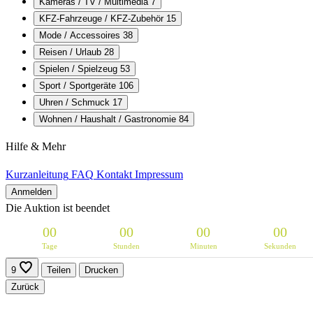
Kameras / TV / Multimedia
7
KFZ-Fahrzeuge / KFZ-Zubehör
15
Mode / Accessoires
38
Reisen / Urlaub
28
Spielen / Spielzeug
53
Sport / Sportgeräte
106
Uhren / Schmuck
17
Wohnen / Haushalt / Gastronomie
84
Hilfe & Mehr
Kurzanleitung
FAQ
Kontakt
Impressum
Anmelden
Die Auktion ist beendet
0
0
0
0
0
0
0
0
Tage
Stunden
Minuten
Sekunden
9
Teilen
Drucken
Zurück