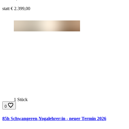
Ursprünglicher Preis:
statt €
2.399,00
1 Stück
0
85h Schwangeren-Yogalehrer:in - neuer Termin 2026