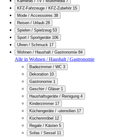
Kameras / TV / Multimedia
7
KFZ-Fahrzeuge / KFZ-Zubehör
15
Mode / Accessoires
38
Reisen / Urlaub
28
Spielen / Spielzeug
53
Sport / Sportgeräte
106
Uhren / Schmuck
17
Wohnen / Haushalt / Gastronomie
84
Alle in Wohnen / Haushalt / Gastronomie
Badezimmer / WC
3
Dekoration
10
Gastronomie
1
Geschirr / Gläser
1
Haushaltsgeräte / Reinigung
4
Kinderzimmer
17
Küchengeräte / -utensilien
17
Küchenmöbel
12
Regale / Kästen
5
Sofas / Sessel
11