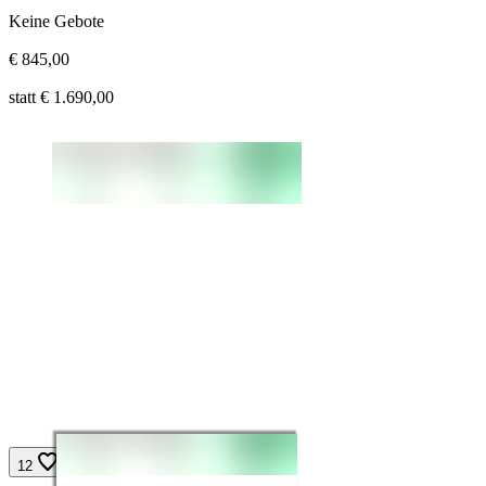
Gebote:
Keine Gebote
Aktueller Preis:
€
845,00
Ursprünglicher Preis:
statt €
1.690,00
12