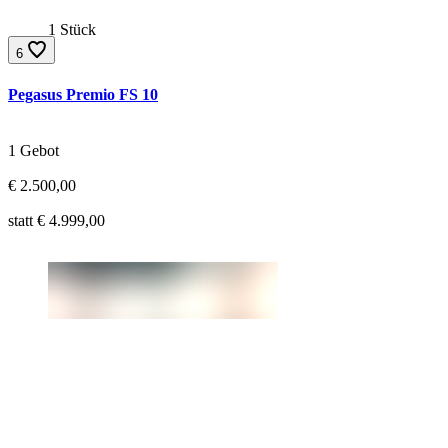
1 Stück
6
Pegasus Premio FS 10
Gebote:
1 Gebot
Aktueller Preis:
€
2.500,00
Ursprünglicher Preis:
statt €
4.999,00