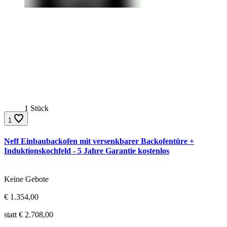
1 Stück
1
Neff Einbaubackofen mit versenkbarer Backofentüre +
Induktionskochfeld - 5 Jahre Garantie kostenlos
Gebote:
Keine Gebote
Aktueller Preis:
€
1.354,00
Ursprünglicher Preis:
statt €
2.708,00