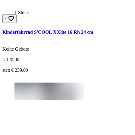
1 Stück
1
Kinderfahrrad S'COOL XXlite 16 Rh 24 cm
Gebote:
Keine Gebote
Aktueller Preis:
€
120,00
Ursprünglicher Preis:
statt €
239,00