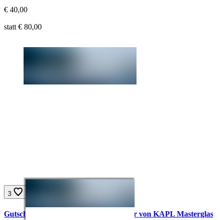
Aktueller Preis:
€
40,00
Ursprünglicher Preis:
statt €
80,00
3
Gutschein für eine Steinschlagreparatur von KAPL Masterglas