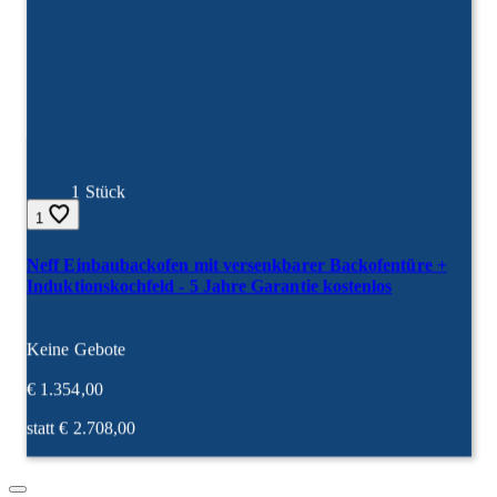
1 Stück
1
Neff Einbaubackofen mit versenkbarer Backofentüre +
Induktionskochfeld - 5 Jahre Garantie kostenlos
Gebote:
Keine Gebote
Aktueller Preis:
€
1.354,00
Ursprünglicher Preis:
statt €
2.708,00