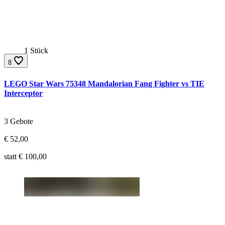
1 Stück
8
LEGO Star Wars 75348 Mandalorian Fang Fighter vs TIE
Interceptor
Gebote:
3 Gebote
Aktueller Preis:
€
52,00
Ursprünglicher Preis:
statt €
100,00