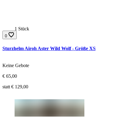
1 Stück
0
Sturzhelm Airoh Aster Wild Wolf - Größe XS
Gebote:
Keine Gebote
Aktueller Preis:
€
65,00
Ursprünglicher Preis:
statt €
129,00