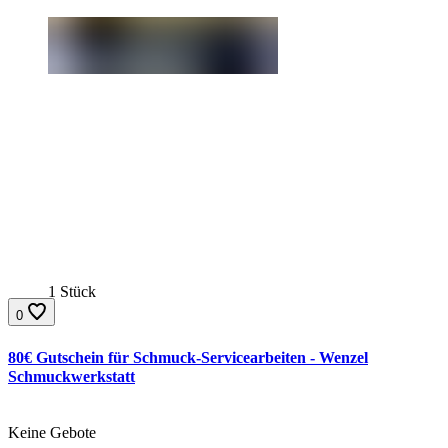
1 Stück
0
80€ Gutschein für Schmuck-Servicearbeiten - Wenzel
Schmuckwerkstatt
Gebote:
Keine Gebote