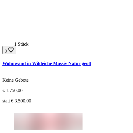
1 Stück
0
Wohnwand in Wildeiche Massiv Natur geölt
Gebote:
Keine Gebote
Aktueller Preis:
€
1.750,00
Ursprünglicher Preis:
statt €
3.500,00