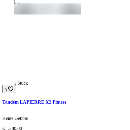
3 Stück
1 Stück
0
Tandem LAPIERRE X2 Fitness
Gebote:
Keine Gebote
Aktueller Preis:
€
1.200,00