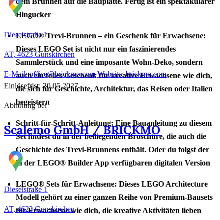
dem Brunnen auf die Bauplatte. Fertig ist ein spektakulärer
Hingucker
Dieselstraße 1
LEGO® Trevi-Brunnen – ein Geschenk für Erwachsene:
Dieses LEGO Set ist nicht nur ein faszinierendes
AT, 4623
Gunskirchen
Sammlerstück und eine imposante Wohn-Deko, sondern
E-Mail: office@brickmo.com
Website: brickmo.com
auch ein tolles Geschenk für kreative Erwachsene wie dich,
Einlösefrist: 20.05.2027
die sich für Geschichte, Architektur, das Reisen oder Italien
begeistern
Abholung bei
Schritt-für-Schritt-Anleitung: Eine Bauanleitung zu diesem
Scalemo GmbH / BRICKMO
Set findest du in der beiliegenden Broschüre, die auch die
Geschichte des Trevi-Brunnens enthält. Oder du folgst der
in der LEGO® Builder App verfügbaren digitalen Version
LEGO® Sets für Erwachsene: Dieses LEGO Architecture
Dieselstraße 1
Modell gehört zu einer ganzen Reihe von Premium-Bausets
AT, 4623
Gunskirchen
für Erwachsene wie dich, die kreative Aktivitäten lieben