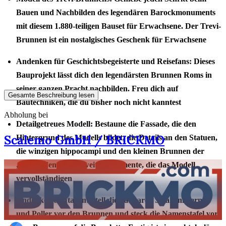
Bauen und Nachbilden des legendären Barockmonuments
mit diesem 1.880-teiligen Bauset für Erwachsene. Der Trevi-
Brunnen ist ein nostalgisches Geschenk für Erwachsene
Andenken für Geschichtsbegeisterte und Reisefans: Dieses
Bauprojekt lässt dich den legendärsten Brunnen Roms in
seiner ganzen Pracht nachbilden. Freu dich auf
Gesamte Beschreibung lesen
Bautechniken, die du bisher noch nicht kanntest
Abholung bei
Detailgetreues Modell: Bestaune die Fassade, die den
Scalemo GmbH / BRICKMO
Hintergrund des Modells bildet, die Details an den Statuen,
die winzigen hippocampi und den kleinen Brunnen der
„Liebenden“ sowie weitere Elemente, die das Modell
vervollständigen
Andenken an Italien: Stell die baubaren Straßenlaternen
und Poller vor den Brunnen und steck die Namenstafel vor