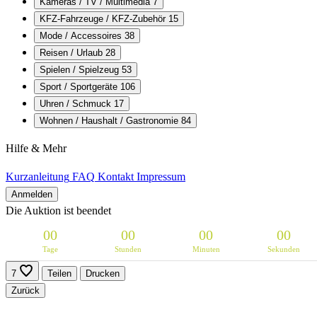
Kameras / TV / Multimedia
7
KFZ-Fahrzeuge / KFZ-Zubehör
15
Mode / Accessoires
38
Reisen / Urlaub
28
Spielen / Spielzeug
53
Sport / Sportgeräte
106
Uhren / Schmuck
17
Wohnen / Haushalt / Gastronomie
84
Hilfe & Mehr
Kurzanleitung
FAQ
Kontakt
Impressum
Anmelden
Die Auktion ist beendet
0
0
0
0
0
0
0
0
Tage
Stunden
Minuten
Sekunden
7
Teilen
Drucken
Zurück