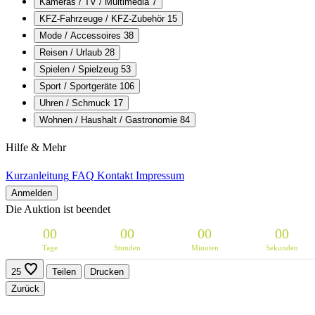
Kameras / TV / Multimedia
7
KFZ-Fahrzeuge / KFZ-Zubehör
15
Mode / Accessoires
38
Reisen / Urlaub
28
Spielen / Spielzeug
53
Sport / Sportgeräte
106
Uhren / Schmuck
17
Wohnen / Haushalt / Gastronomie
84
Hilfe & Mehr
Kurzanleitung
FAQ
Kontakt
Impressum
Anmelden
Die Auktion ist beendet
0
0
0
0
0
0
0
0
Tage
Stunden
Minuten
Sekunden
25
Teilen
Drucken
Zurück