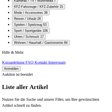
Kameras / TV / Multimedia
7
KFZ-Fahrzeuge / KFZ-Zubehör
15
Mode / Accessoires
38
Reisen / Urlaub
28
Spielen / Spielzeug
53
Sport / Sportgeräte
106
Uhren / Schmuck
17
Wohnen / Haushalt / Gastronomie
84
Hilfe & Mehr
Kurzanleitung
FAQ
Kontakt
Impressum
Anmelden
Auktion ist beendet
Alle Artikel
Liste aller Artikel
Nutzen Sie die Suche und unsere Filter, um Ihre gewünschten
Artikel schnell zu finden.