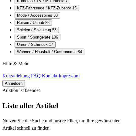
Kameras / TV / Multimedia
7
KFZ-Fahrzeuge / KFZ-Zubehör
15
Mode / Accessoires
38
Reisen / Urlaub
28
Spielen / Spielzeug
53
Sport / Sportgeräte
106
Uhren / Schmuck
17
Wohnen / Haushalt / Gastronomie
84
Hilfe & Mehr
Kurzanleitung
FAQ
Kontakt
Impressum
Anmelden
Auktion ist beendet
Alle Artikel
Liste aller Artikel
Nutzen Sie die Suche und unsere Filter, um Ihre gewünschten
Artikel schnell zu finden.