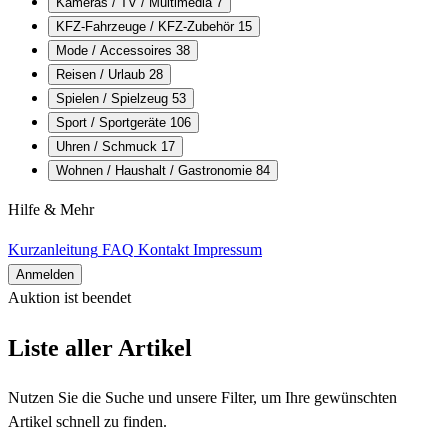
Kameras / TV / Multimedia
7
KFZ-Fahrzeuge / KFZ-Zubehör
15
Mode / Accessoires
38
Reisen / Urlaub
28
Spielen / Spielzeug
53
Sport / Sportgeräte
106
Uhren / Schmuck
17
Wohnen / Haushalt / Gastronomie
84
Hilfe & Mehr
Kurzanleitung
FAQ
Kontakt
Impressum
Anmelden
Auktion ist beendet
Alle Artikel
Liste aller Artikel
Nutzen Sie die Suche und unsere Filter, um Ihre gewünschten
Artikel schnell zu finden.