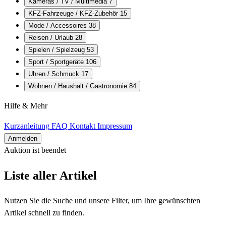
Kameras / TV / Multimedia
7
KFZ-Fahrzeuge / KFZ-Zubehör
15
Mode / Accessoires
38
Reisen / Urlaub
28
Spielen / Spielzeug
53
Sport / Sportgeräte
106
Uhren / Schmuck
17
Wohnen / Haushalt / Gastronomie
84
Hilfe & Mehr
Kurzanleitung
FAQ
Kontakt
Impressum
Anmelden
Auktion ist beendet
Alle Artikel
Liste aller Artikel
Nutzen Sie die Suche und unsere Filter, um Ihre gewünschten
Artikel schnell zu finden.