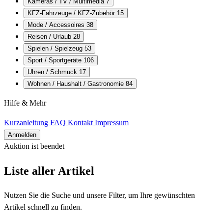
Kameras / TV / Multimedia
7
KFZ-Fahrzeuge / KFZ-Zubehör
15
Mode / Accessoires
38
Reisen / Urlaub
28
Spielen / Spielzeug
53
Sport / Sportgeräte
106
Uhren / Schmuck
17
Wohnen / Haushalt / Gastronomie
84
Hilfe & Mehr
Kurzanleitung
FAQ
Kontakt
Impressum
Anmelden
Auktion ist beendet
Alle Artikel
Liste aller Artikel
Nutzen Sie die Suche und unsere Filter, um Ihre gewünschten
Artikel schnell zu finden.